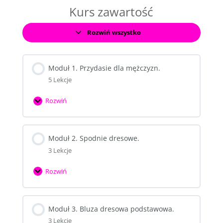
Kurs zawartość
Rozwiń wszystko
Moduły
Moduł 1. Przydasie dla mężczyzn.
5 Lekcje
Rozwiń
Moduł
1.
Przydasie
Moduł 2. Spodnie dresowe.
dla
3 Lekcje
mężczyzn.
Rozwiń
Moduł
2.
Spodnie
Moduł 3. Bluza dresowa podstawowa.
dresowe.
3 Lekcje