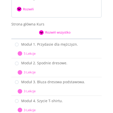
na
Rozwiń
zamek.
BONUS
4#
T-
Strona główna Kurs
shirt
Rozwiń wszystko
z
Moduły
zapięciem
Moduł 1. Przydasie dla mężczyzn.
typu
POLO
5 Lekcje
Moduł
Rozwiń
1.
Moduł 2. Spodnie dresowe.
Przydasie
3 Lekcje
dla
Moduł
Rozwiń
mężczyzn.
2.
Moduł 3. Bluza dresowa podstawowa.
Spodnie
3 Lekcje
dresowe.
Moduł
Rozwiń
3.
Moduł 4. Szycie T-shirtu.
Bluza
3 Lekcje
dresowa
Moduł
Rozwiń