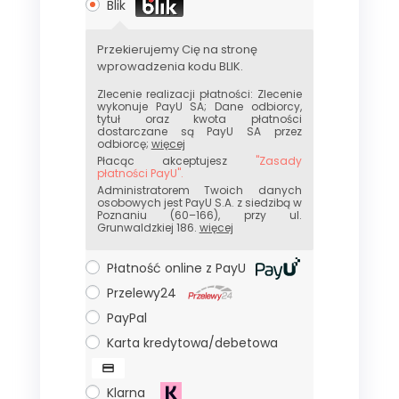
Blik
Przekierujemy Cię na stronę
wprowadzenia kodu BLIK.
Zlecenie realizacji płatności: Zlecenie
wykonuje PayU SA; Dane odbiorcy,
tytuł oraz kwota płatności
dostarczane są PayU SA przez
odbiorcę;
więcej
Płacąc akceptujesz
"Zasady
płatności PayU".
Administratorem Twoich danych
osobowych jest PayU S.A. z siedzibą w
Poznaniu (60–166), przy ul.
Grunwaldzkiej 186.
więcej
Płatność online z PayU
Przelewy24
PayPal
Karta kredytowa/debetowa
Klarna