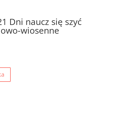
 Dni naucz się szyć
mowo-wiosenne
A
ka
l
t
e
r
n
a
t
i