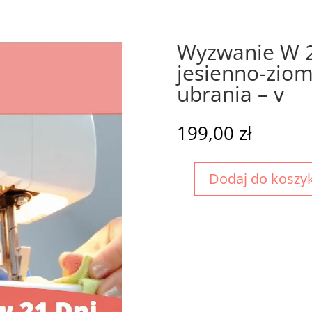
Wyzwanie W 21
jesienno-zio
ubrania – v
199,00
zł
Dodaj do koszy
ilość
Wyzwanie
W
21
Dni
naucz
się
szyć