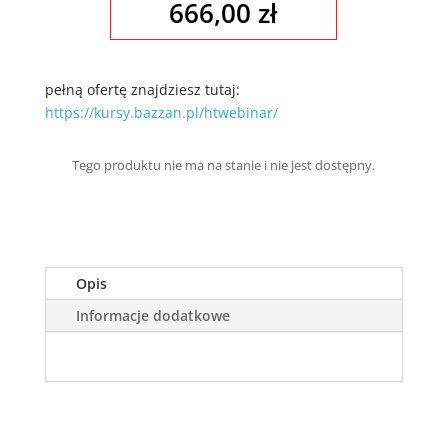
666,00
zł
pełną ofertę znajdziesz tutaj:
https://kursy.bazzan.pl/htwebinar/
Tego produktu nie ma na stanie i nie jest dostępny.
A
l
t
e
r
Opis
n
Informacje dodatkowe
a
t
i
v
e
: