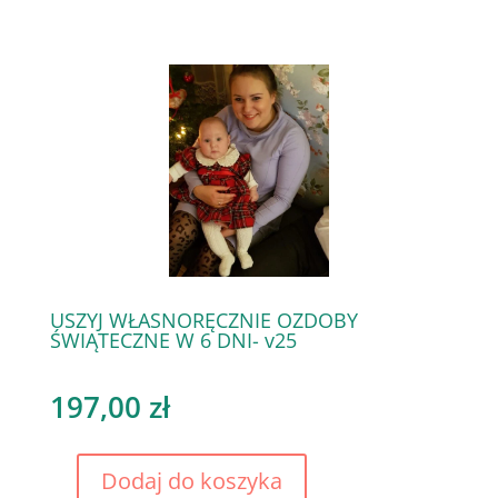
USZYJ WŁASNORĘCZNIE OZDOBY
ŚWIĄTECZNE W 6 DNI- v25
197,00
zł
A
Dodaj do koszyka
l
ilość