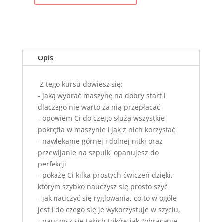
t
USZYJ
e
WŁASNORĘCZNIE
r
OZDOBY
n
ŚWIĄTECZNE
a
W
Opis
t
6
i
DNI-
Z tego kursu dowiesz się:
v
v25
- jaką wybrać maszynę na dobry start i
e
dlaczego nie warto za nią przepłacać
:
- opowiem Ci do czego służą wszystkie
pokrętła w maszynie i jak z nich korzystać
- nawlekanie górnej i dolnej nitki oraz
przewijanie na szpulki opanujesz do
perfekcji
- pokażę Ci kilka prostych ćwiczeń dzięki,
którym szybko nauczysz się prosto szyć
- jak nauczyć się ryglowania, co to w ogóle
jest i do czego się je wykorzystuje w szyciu,
- nauczysz się takich trików jak "obracanie