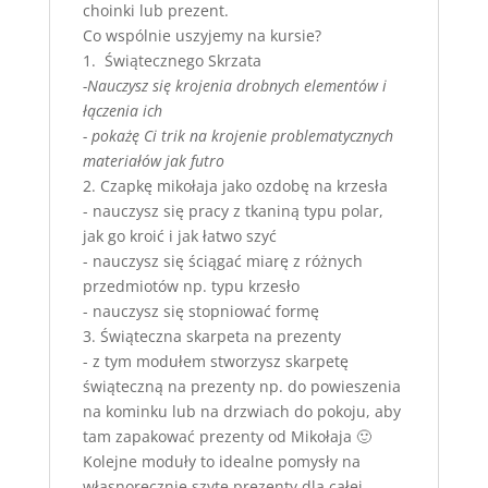
choinki lub prezent.
Co wspólnie uszyjemy na kursie?
1. Świątecznego Skrzata
-Nauczysz się krojenia drobnych elementów i
łączenia ich
- pokażę Ci trik na krojenie problematycznych
materiałów jak futro
2. Czapkę mikołaja jako ozdobę na krzesła
- nauczysz się pracy z tkaniną typu polar,
jak go kroić i jak łatwo szyć
- nauczysz się ściągać miarę z różnych
przedmiotów np. typu krzesło
- nauczysz się stopniować formę
3. Świąteczna skarpeta na prezenty
- z tym modułem stworzysz skarpetę
świąteczną na prezenty np. do powieszenia
na kominku lub na drzwiach do pokoju, aby
tam zapakować prezenty od Mikołaja 🙂
Kolejne moduły to idealne pomysły na
własnoręcznie szyte prezenty dla całej