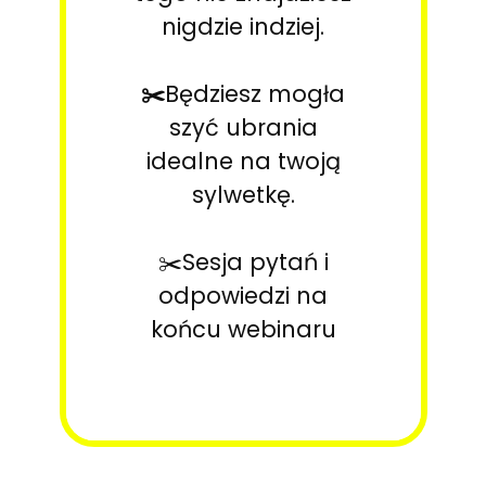
nigdzie indziej.
✂️
Będziesz mogła
szyć ubrania
idealne na twoją
sylwetkę.
✂️Sesja pytań i
odpowiedzi na
końcu webinaru