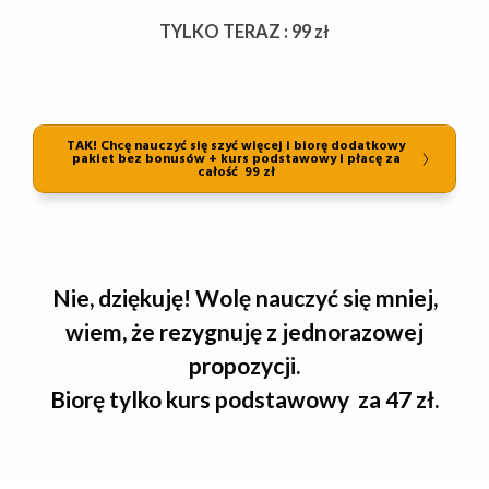
TYLKO TERAZ : 99 zł
TAK! Chcę nauczyć się szyć więcej i biorę dodatkowy
pakiet bez bonusów + kurs podstawowy i płacę za
całość 99 zł
Nie, dziękuję! Wolę nauczyć się mniej,
wiem, że rezygnuję z jednorazowej
propozycji.
Biorę tylko kurs podstawowy za 47 zł.