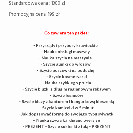
Standardowa cena : 1300 zł
Promocyjna cena: 199 zł
Co zawiera ten pakiet:
- Przyrządy i przybory krawieckie
- Nauka obsługi maszyny
- Nauka szycia na maszynie
- Szycie gumki do włosów
- Szycie poszewki na poduchę
- Szycie kosmetyczki
- Nauka szybkiego prucia
- Szycie bluzki z długim raglanowym rękawem
- Szycie leginsów
- Szycie bluzy z kapturem i kangurkową kieszenią
- Szycie kamizelki w 5 minut
- Jak dopasować formę do swojego typu sylwetki
– Nauka szycia kardiganu oversize
- PREZENT - Szycie sukienki z falą - PREZENT