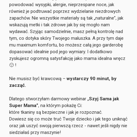
powodować wysypki, alergie, nieprzespane noce, jak
również je podtruwać poprzez wydzielanie niezdrowych
zapachów. Nie wszystkie materiały są tak „naturalne”, jak
wskazują metki i tak zdrowe jak by się mogło nam
wydawać. Szyjąc samodzielnie, masz pełną kontrolę nad
tym, co dotyka skóry Twojego maluszka. A przy tym daje
mu maximum komfortu, bo możesz całą jego garderobę
dopasować idealnie pod jego wymiary. I dodatkowo
zyskujesz ogromną satysfakcję jako mama idealna wręcz
🙂 !
Nie musisz być krawcową –
wystarczy 90 minut, by
zacząć.
Dlatego stworzyłam darmowy webinar „
Szyj Sama jak
Super Mama”
, na którym pokażę Ci:
które tkaniny są bezpieczne i jak je rozpoznać.
Dowiesz się co może truć Twoje dziecko i jak tego uniknąć
oraz
jak uszyć swoją pierwszą rzecz - nawet jeśli nigdy nie
siedziałaś przy maszynie!