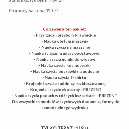
Standardowa cena : 764 zł
Promocyjna cena: 199 zł
Co zawiera ten pakiet:
- Przyrządy i przybory krawieckie
- Nauka obsługi maszyny
- Nauka szycia na maszynie
- Nauka ściągania miary podstawowej
- Nauka szycia gumki do włosów
- Nauka szycia kosmetyczki
- Nauka szycia poszewki na poduchę
-Nauka szycia T-shirtu
- Krojenie i szycie spódnicy rozkloszowanej
- Krojenie i szycie ekotorby - PREZENT
- Nauka szycia poduch w różnych kształtach - PREZENT
- Do wszystkich modułów szyciowych dodane są formy do
samodzielnego wydruku
TYLKO TERAZ : 119 zł