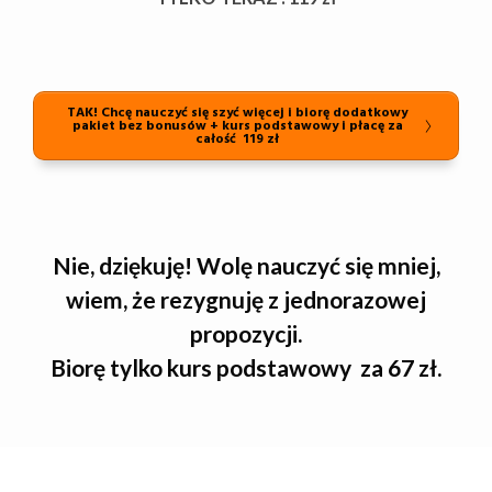
TAK! Chcę nauczyć się szyć więcej i biorę dodatkowy
pakiet bez bonusów + kurs podstawowy i płacę za
całość 119 zł
Nie, dziękuję! Wolę nauczyć się mniej,
wiem, że rezygnuję z jednorazowej
propozycji.
Biorę tylko kurs podstawowy za 67 zł.