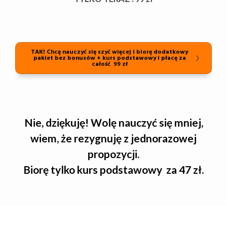
TAK! Chcę nauczyć się szyć więcej i biorę dodatkowy
pakiet bez bonusów + kurs podstawowy i płacę za
całość 99 zł
Nie, dziękuję! Wolę nauczyć się mniej,
wiem, że rezygnuję z jednorazowej
propozycji.
Biorę tylko kurs podstawowy za 47 zł.