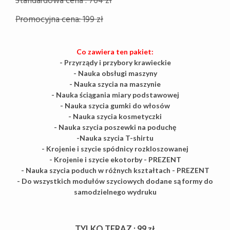
Standardowa cena : 764 zł
Promocyjna cena: 199 zł
Co zawiera ten pakiet:
- Przyrządy i przybory krawieckie
- Nauka obsługi maszyny
- Nauka szycia na maszynie
- Nauka ściągania miary podstawowej
- Nauka szycia gumki do włosów
- Nauka szycia kosmetyczki
- Nauka szycia poszewki na poduchę
-Nauka szycia T-shirtu
- Krojenie i szycie spódnicy rozkloszowanej
- Krojenie i szycie ekotorby - PREZENT
- Nauka szycia poduch w różnych kształtach - PREZENT
- Do wszystkich modułów szyciowych dodane są formy do
samodzielnego wydruku
TYLKO TERAZ : 99 zł