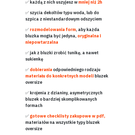
✅
każdą z nich uszyjesz w
mniej niż 2h
✅
szycia dekoltów typu woda, lub do
szpica z niestandardowym odszyciem
✅
rozmodelowania form
, aby każda
bluzka mogła być jedyna,
oryginalna i
niepowtarzalna
✅
jak z bluzki zrobić tunikę, a nawet
sukienkę
✅
dobierania
odpowiedniego rodzaju
materiału do konkretnych modeli
bluzek
oversize
✅
krojenia z dzianiny, asymetrycznych
bluzek o bardziej skomplikowanych
formach
✅
gotowe checklisty zakupowe w pdf,
materiałów na wszystkie typy bluzek
oversize