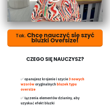
Chcę nauczyć się szyć
Tak.
bluzki Oversize!
CZEGO SIĘ NAUCZYSZ?
✅
opanujesz krojenie i szycie
3 nowych
wzorów
oryginalnych
bluzek typu
oversize
✅
łączenia elementów dzianiny, aby
uzyskać efekt bluzki