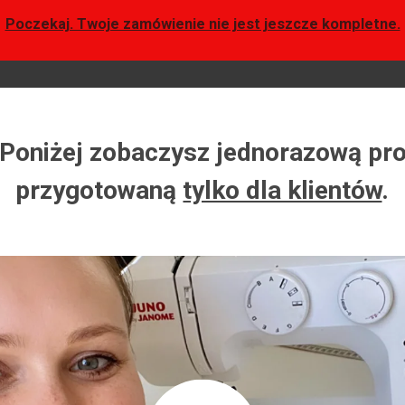
Poczekaj. Twoje zamówienie nie jest jeszcze kompletne.
 Poniżej zobaczysz jednorazową pr
przygotowaną
tylko dla klientów
.