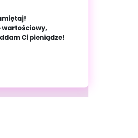
amiętaj!
e wartościowy,
oddam Ci pieniądze!