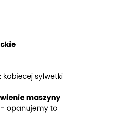
eckie
kobiecej sylwetki
liwienie maszyny
z - opanujemy to