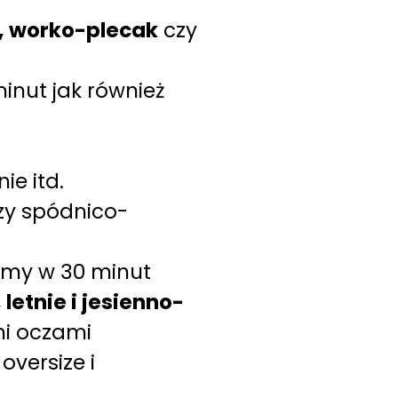
i, worko-plecak
czy
minut jak również
ie itd.
zy spódnico-
my w 30 minut
 letnie i jesienno-
mi oczami
oversize i