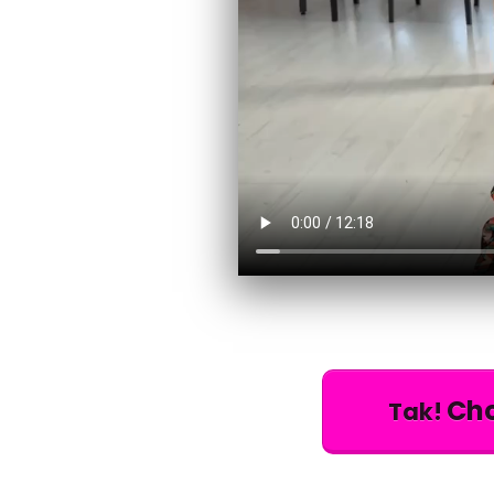
Chc
Tak!