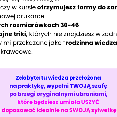
czy w kursie
otrzymujesz
formy do sa
owej drukarce
ych rozmiarówkach 36-46
ajne triki
, których nie znajdziesz w żad
y mi przekazane jako “
rodzinna wiedz
 krawcowe.
Zdobyta tu wiedza przełożona
na praktykę, wypełni TWOJĄ szafę
po brzegi oryginalnymi ubraniami,
które będziesz umiała USZYĆ
i dopasować idealnie na SWOJĄ sylwetkę