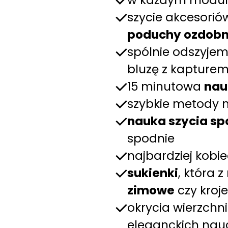
w każdym modul
szycie akcesorió
poduchy ozdob
spólnie odszyje
bluzę z kapture
15 minutowa
nau
szybkie metody 
nauka szycia sp
spodnie
najbardziej kobi
sukienki
, która 
zimowe
czy kroj
okrycia wierzchn
eleganckich nauc