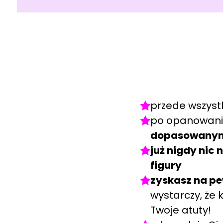
przede wszys
po opanowani
dopasowanymi
już nigdy nic 
figury
zyskasz na pe
wystarczy, że 
Twoje atuty!