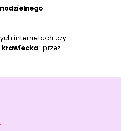
modzielnego
nych internetach czy
a krawiecka
” przez
.