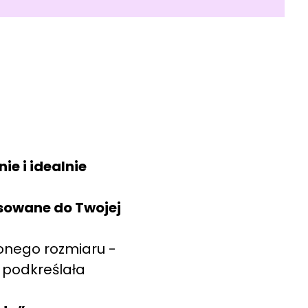
ie i idealnie
sowane do Twojej
onego rozmiaru -
i podkreślała