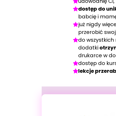
udowodnię Ci,
dostęp do uni
babcię i mam
już nigdy więc
przerobić swo
do wszystkich
dodatki
otrzy
drukarce w d
dostęp do kur
lekcje przera