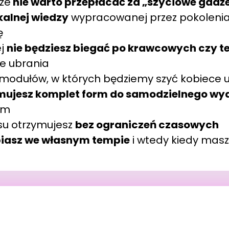
 że
nie warto przepłacać za „szyciowe gadż
kalnej wiedzy
wypracowanej przez pokolenia
ę
ej
nie będziesz biegać po krawcowych czy 
je ubrania
 modułów, w których będziemy szyć kobiece u
mujesz komplet form do samodzielnego wy
om
su otrzymujesz
bez ograniczeń czasowych
biasz we własnym tempie
i wtedy kiedy masz