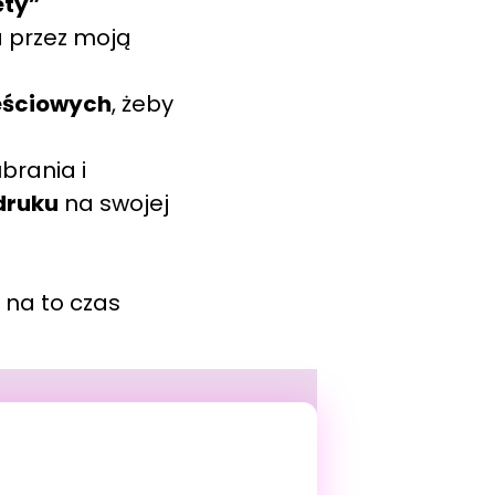
ety”
 przez moją
teściowych
, żeby
brania i
druku
na swojej
 na to czas