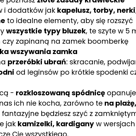
e poznasz
złote zasady krawieckie
w i dodatków jak
kapelusz, torby, nerk
ne
to idealne elementy, aby się rozszyć
my
wszystkie typy bluzek
, te szyte w 5 
m czy zapinaną na zamek boomberkę
ka wszywania zamka
na
przeróbki ubrań
: skracanie, podwijan
odni
od leginsów po krótkie spodenki c
ecą -
rozkloszowaną spódnicę
opanuje
z nas ich nie kocha, zarówno te
na plażę,
e fantazyjne będziesz szyć z zamknięty
ie jak
kamizelki, kardigany
w wersjach 
zę Cię wszystkiego.