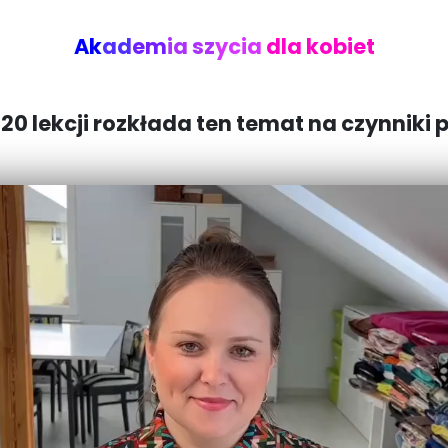
Ak
ad
em
ia sz
ycia
dla kobiet
20 lekcji rozkłada ten temat na czynniki 