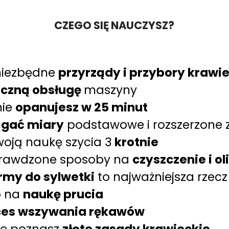
CZEGO SIĘ NAUCZYSZ?
niezbędne
przyrządy i przybory krawi
yczną obsługę
maszyny
nie
opanujesz w 25 minut
ągać miary
podstawowe i rozszerzone z 
oją naukę szycia 3
krotnie
prawdzone sposoby na
czyszczenie i o
rmy do sylwetki
to najważniejsza rzec
b na
naukę prucia
ces wszywania rękawów