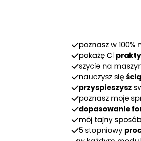
poznasz w 100% 
pokażę Ci
prakt
szycie na maszy
nauczysz się
ści
przyspieszysz
sw
poznasz moje s
dopasowanie fo
mój tajny sposó
5 stopniowy
pro